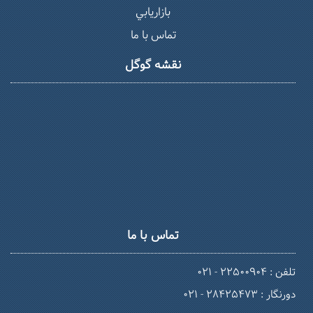
بازاريابي
تماس با ما
نقشه گوگل
تماس با ما
تلفن : 22500904 - 021
دورنگار : 28425473 - 021