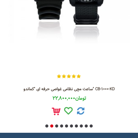
ساعت مچی نظامی غواصی حرفه ای "کماندو" CB-1000-KD
22,800,000تومان