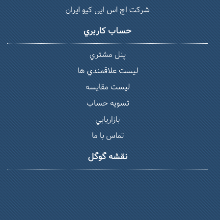
شرکت اچ اس ایی کیو ایران
حساب كاربري
پنل مشتري
ليست علاقمندي ها
لیست مقایسه
تسويه حساب
بازاريابي
تماس با ما
نقشه گوگل