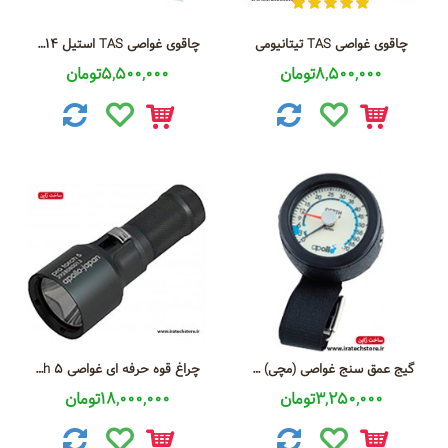
چاقوی غواصی TAS تیتانیومی
چاقوی غواصی TAS استیل 14 سانتی
8,500,000تومان
5,500,000تومان
گیج عمق سنج غواصی (مچی) Depth Gauge AG-21
چراغ قوه حرفه ای غواصی LED Light Pro Torch 5
3,250,000تومان
18,000,000تومان