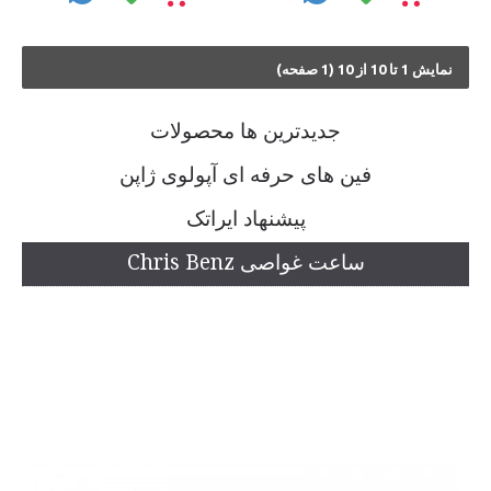
نمايش 1 تا 10 از 10 (1 صفحه)
جديدترين ها محصولات
فین های حرفه ای آپولوی ژاپن
پیشنهاد ایراتک
ساعت غواصی Chris Benz