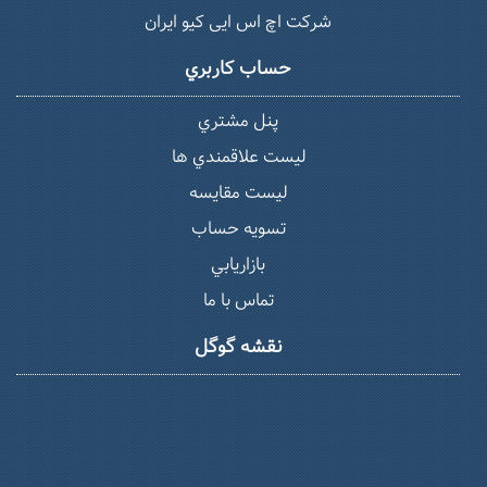
شرکت اچ اس ایی کیو ایران
حساب كاربري
پنل مشتري
ليست علاقمندي ها
لیست مقایسه
تسويه حساب
بازاريابي
تماس با ما
نقشه گوگل