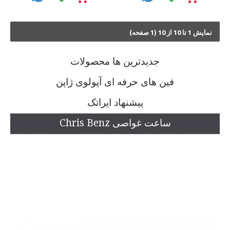
نمايش 1 تا 10 از 10 (1 صفحه)
جديدترين ها محصولات
فین های حرفه ای آپولوی ژاپن
پیشنهاد ایراتک
ساعت غواصی Chris Benz