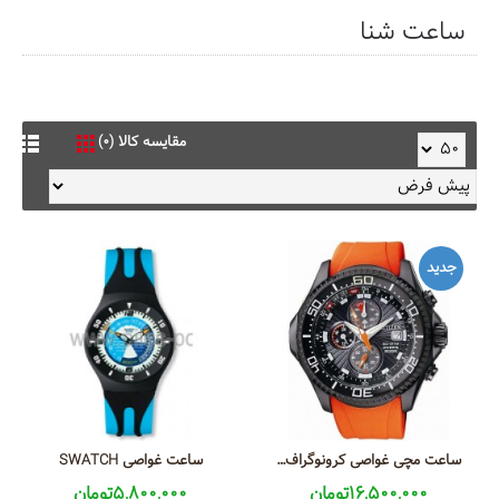
ساعت شنا
مقایسه کالا (0)
جديد
ساعت مچی غواصی کرونوگراف سیتیزن مدل BJ2119-06E
ساعت غواصی SWATCH
16,500,000تومان
5,800,000تومان