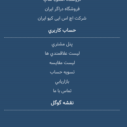
فروشگاه دراگر ایران
شرکت اچ اس ایی کیو ایران
حساب كاربري
پنل مشتري
ليست علاقمندي ها
لیست مقایسه
تسويه حساب
بازاريابي
تماس با ما
نقشه گوگل