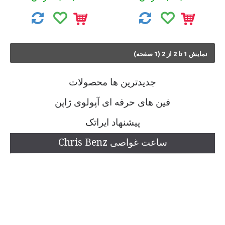
نمايش 1 تا 2 از 2 (1 صفحه)
جديدترين ها محصولات
فین های حرفه ای آپولوی ژاپن
پیشنهاد ایراتک
ساعت غواصی Chris Benz