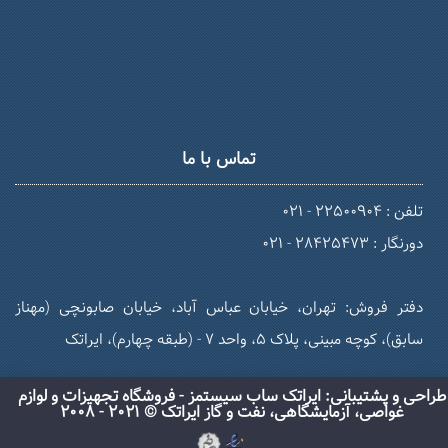
تماس با ما
تلفن : 22500904 - 021
دورنگار : 28425473 - 021
دفتر فروش: تهران، خیابان عباس آباد، خیابان صابونچی (مهناز
سابق)، کوچه مبینی، پلاک 5، واحد 7 - (طبقه چهارم)، ایراتک
طراحی و پشتیبانی: ایراتک ساب سیستمز - فروشگاه تجهیزات و لوازم
غواصی، آزمایشگاهی، نفت و گاز ایراتک © 2021 - 2008