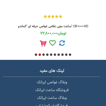
ساعت مچی نظامی غواصی حرفه ای "کماندو" CB-1000-KD
22,800,000تومان
لینک های مفید
وبلاگ غواصی ایراتک
فروشگاه ساعت ایراتک
وبلاگ ساعت ایراتک
فروشگاه اسکوبا شاپ