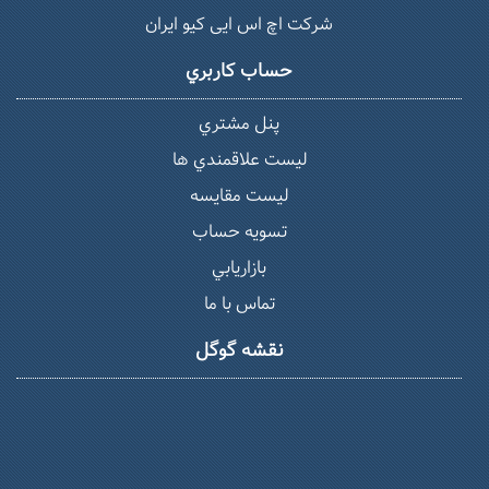
شرکت اچ اس ایی کیو ایران
حساب كاربري
پنل مشتري
ليست علاقمندي ها
لیست مقایسه
تسويه حساب
بازاريابي
تماس با ما
نقشه گوگل