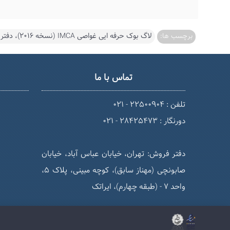
لاگ بوک حرفه ایی غواصی IMCA (نسخه 2016)، دفترچه ثبت غوص سوپروایزر غواصی، لاگ بوک غواصی ایمکا، لاگ بوک غواصی، لاگ بوک اوریجینال غواصی، دفترچه غوص، لاگ بوک استاندارد غواصی
برچسب ها:
تماس با ما
تلفن : 22500904 - 021
دورنگار : 28425473 - 021
دفتر فروش: تهران، خیابان عباس آباد، خیابان
صابونچی (مهناز سابق)، کوچه مبینی، پلاک 5،
واحد 7 - (طبقه چهارم)، ایراتک