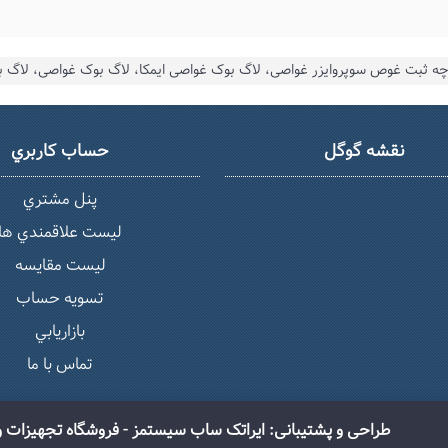
نقشه گوگل
حساب كاربري
پنل مشتري
ليست علاقمندي ها
لیست مقایسه
تسويه حساب
بازاريابي
تماس با ما
طراحی و پشتیبانی: ایراتک ساب سیستمز - فروشگاه تجهیزات و لوازم غ