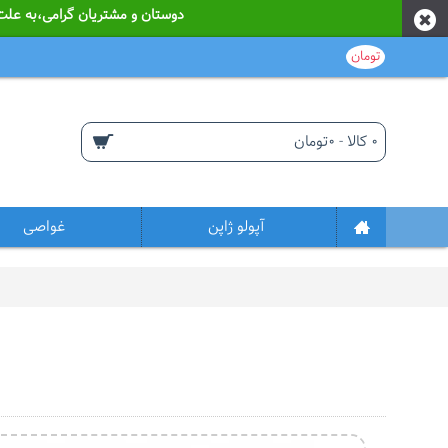
دوستان و مشتریان گرامی،به علت نوسانات قیمت از ابتدای سا
تومان
0 کالا - 0تومان
آپولو ژاپن
غواصی