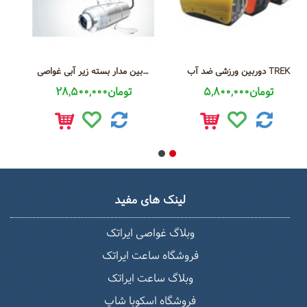
دوربین ورزشی ضد آب TREK
دوربین مدار بسته زیر آبی غواصی Cameray
دوربین م
5,800,000تومان
28,500,000تومان
لینک های مفید
وبلاگ غواصی ایراتک
فروشگاه ساعت ایراتک
وبلاگ ساعت ایراتک
فروشگاه اسکوبا شاپ