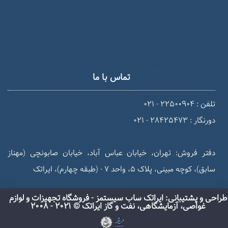
تماس با ما
تلفن : 22500904 - 021
دورنگار : 28425473 - 021
دفتر فروش: تهران، خیابان عباس آباد، خیابان صابونچی (مهناز
سابق)، کوچه مبینی، پلاک 5، واحد 7 - (طبقه چهارم)، ایراتک
طراحی و پشتیبانی: ایراتک ساب سیستمز - فروشگاه تجهیزات و لوازم
غواصی، آزمایشگاهی، نفت و گاز ایراتک © 2021 - 2008