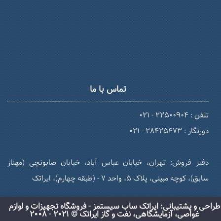
تماس با ما
تلفن : 22500904 - 021
دورنگار : 28425473 - 021
دفتر فروش: تهران، خیابان عباس آباد، خیابان صابونچی (مهناز
سابق)، کوچه مبینی، پلاک 5، واحد 7 - (طبقه چهارم)، ایراتک
طراحی و پشتیبانی: ایراتک ساب سیستمز - فروشگاه تجهیزات و لوازم
غواصی، آزمایشگاهی، نفت و گاز ایراتک © 2021 - 2008