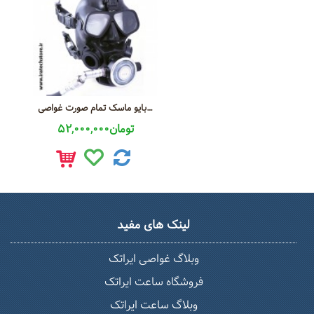
بایو ماسک تمام صورت غواصی Diving Bio Full Face Mask
52,000,000تومان
لینک های مفید
وبلاگ غواصی ایراتک
فروشگاه ساعت ایراتک
وبلاگ ساعت ایراتک