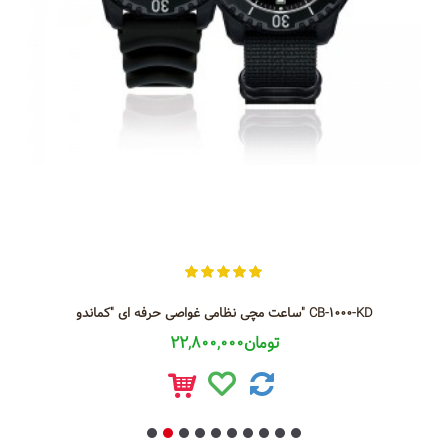
ساعت مچی نظامی غواصی حرفه ای "کماندو" CB-1000-KD
22,800,000تومان