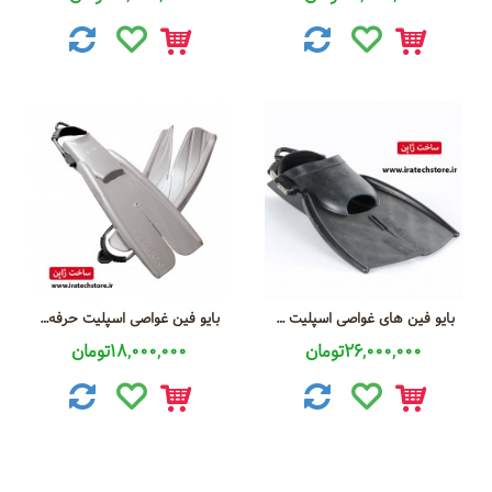
بایو فین های غواصی اسپلیت رِنجِر
بایو فین غواصی اسپلیت حرفه ای با بند فنری استیل
26,000,000تومان
18,000,000تومان