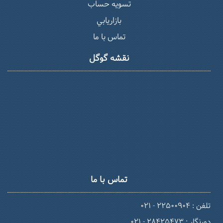
تسويه حساب
بازاريابي
تماس با ما
نقشه گوگل
تماس با ما
تلفن : 22500904 - 021
دورنگار : 28425473 - 021