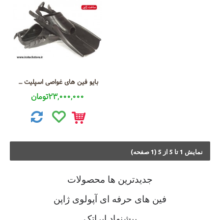
بایو فین های غواصی اسپلیت رِنجِر بند لاستیکی RS
23,000,000تومان
نمايش 1 تا 5 از 5 (1 صفحه)
جديدترين ها محصولات
فین های حرفه ای آپولوی ژاپن
پیشنهاد ایراتک