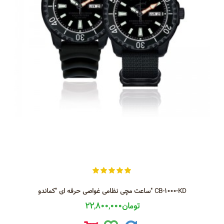
ساعت مچی نظامی غواصی حرفه ای "کماندو" CB-1000-KD
22,800,000تومان