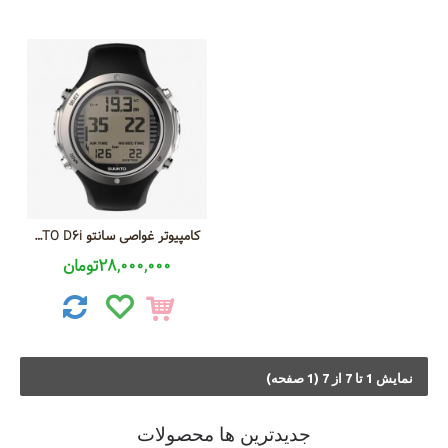
کامپیوتر غواصی سانتو SUUNTO D6i
28,000,000تومان
نمايش 1 تا 7 از 7 (1 صفحه)
جديدترين ها محصولات