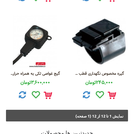
گیره مخصوص نگهداری قطب نمای AC-40
گیج غواصی تکی به همراه حرارت سنج مینیاتوری مدل AG-7 Nrx
245,000تومان
3,600,000تومان
نمايش 1 تا 12 از 12 (1 صفحه)
جديدترين ها محصولات