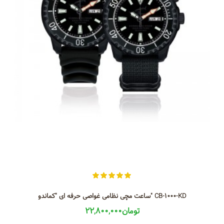
ساعت مچی نظامی غواصی حرفه ای "کماندو" CB-1000-KD
22,800,000تومان