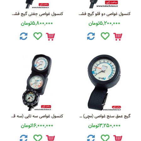
کنسول غواصی دو قلو گیج فشار + قطب نما مدل AG-110 Nrx
کنسول غواصی جفتی گیج فشار+ گیج عمق سنج مدل AG-111 Cobra Nrx
5,200,000تومان
5,800,000تومان
گیج عمق سنج غواصی (مچی) Depth Gauge AG-21
کنسول غواصی سه تایی (سه قلو) گیج فشار + گیج عمق سنج + قطب نما مدل AG-112 Cobra Nrx
3,250,000تومان
16,000,000تومان