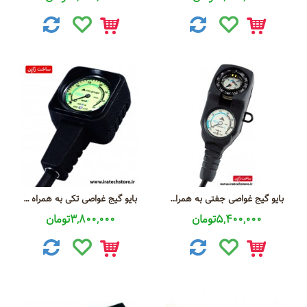
بایو گیج غواصی جفتی به همراه سیستم هشدارهوشمند + قطب نما مدل Bio-Gague GC Nrx
بایو گیج غواصی تکی به همراه سیستم هشدارهوشمند مدل Bio-Gauge Nrx
5,400,000تومان
3,800,000تومان