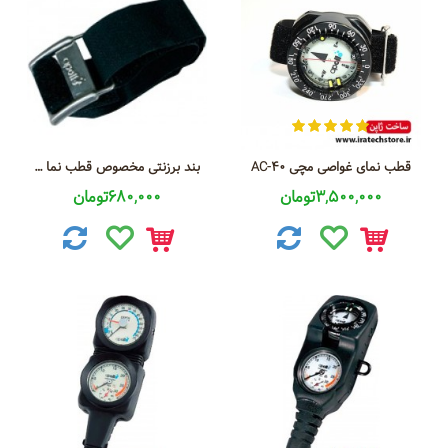
قطب نمای غواصی مچی AC-40
بند برزنتی مخصوص قطب نما و گیج غواصی
3,500,000تومان
680,000تومان