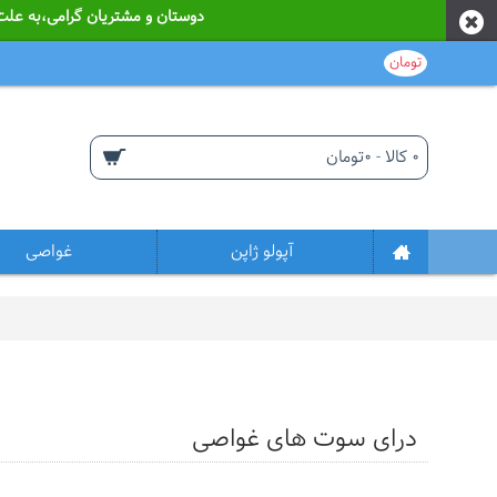
دوستان و مشتریان گرامی،به علت نوسانات قیمت از ابتدای سا
تومان
0 کالا - 0تومان
آپولو ژاپن
غواصی
درای سوت های غواصی