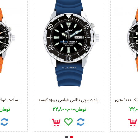
ساعت مچی نظامی غواصی پروژه کوسه CB-1000-SP
ساعت غواصی عمیق 1000 متری بنز CBA T CHRIS BENZ DEEP 1000 M
22,800,000تومان
24,500,000توما