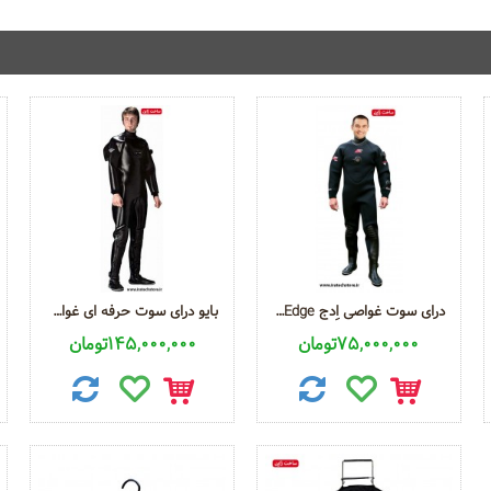
درای سوت غواصی اِدج Diving Dry Suit Edge
بایو درای سوت حرفه ای غواصی Bio Pro Diver
75,000,000تومان
145,000,000تومان