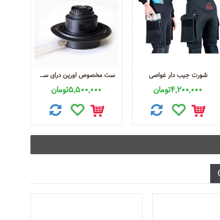
شورت جیب دار غواصی
ست مخصوص اورین درای سوت غواصی
4,200,000تومان
5,500,000تومان