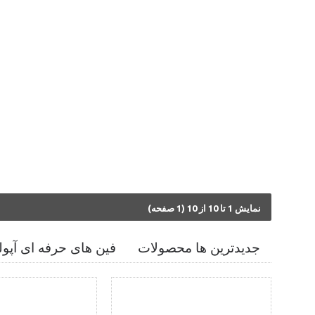
نمايش 1 تا 10 از 10 (1 صفحه)
جديدترين ها محصولات
فین های حرفه ای آپول