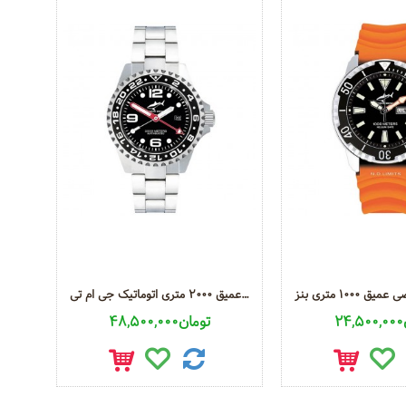
ساعت غواصی نظامی حرفه ای عمیق 2000 متری اتوماتیک جی ام تی Automatic GMT
ساعت مچی کرونوگراف غواصی عمق سنج دار بند لاستیکی
ن
48,500,000تومان