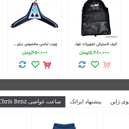
کیف لاستیکی تجهیزات غواصی
چوب لباسی مخصوص درای سوت غواصی
5,480,000تومان
650,000تومان
وی ژاپن
پیشنهاد ایراتک
ساعت غواصی Chris Benz