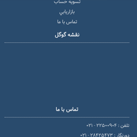
تسويه حساب
بازاريابي
تماس با ما
نقشه گوگل
تماس با ما
تلفن : 22500904 - 021
دورنگار : 28425473 - 021