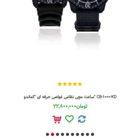
ساعت مچی نظامی غواصی حرفه ای "کماندو" CB-1000-KD
22,800,000تومان