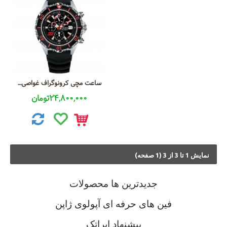
ساعت مچی کرونوگراف غواصی عمق سنج دار بند لاستیکی
24,800,000تومان
نمايش 1 تا 3 از 3 (1 صفحه)
جديدترين ها محصولات
فین های حرفه ای آپولوی ژاپن
پیشنهاد ایراتک