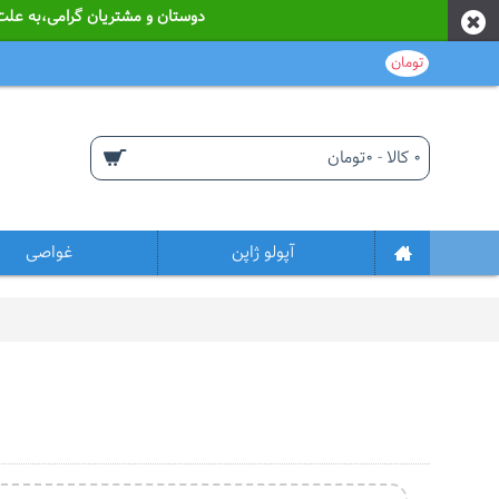
دوستان و مشتریان گرامی،به علت نوسانات قیمت از ابتدای سا
تومان
0 کالا - 0تومان
آپولو ژاپن
غواصی