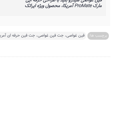
فین غواصی هیدرو بلید با طراحی حرفه ایی
مارک ProMate آمریکا، محصول ویژه ایراتک
فین غواصی، جت فین غواصی، جت فین حرفه ای آمریک
برچسب ها: