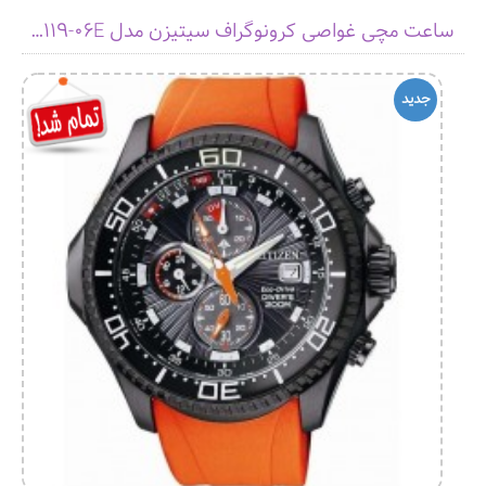
ساعت مچی غواصی کرونوگراف سیتیزن مدل BJ2119-06E
جديد