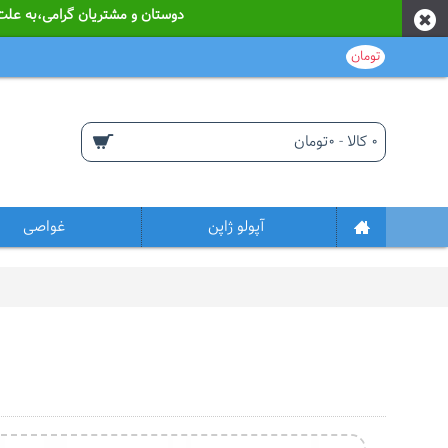
دوستان و مشتریان گرامی،به علت نوسانات قیمت از ابتدای سا
تومان
0 کالا - 0تومان
آپولو ژاپن
غواصی