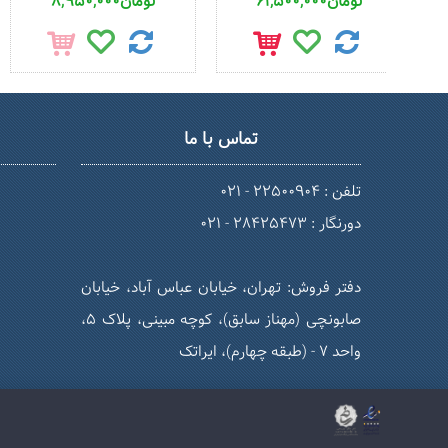
61,500,000تومان
8,950,000تومان
تماس با ما
تلفن : 22500904 - 021
دورنگار : 28425473 - 021
دفتر فروش: تهران، خیابان عباس آباد، خیابان
صابونچی (مهناز سابق)، کوچه مبینی، پلاک 5،
واحد 7 - (طبقه چهارم)، ایراتک