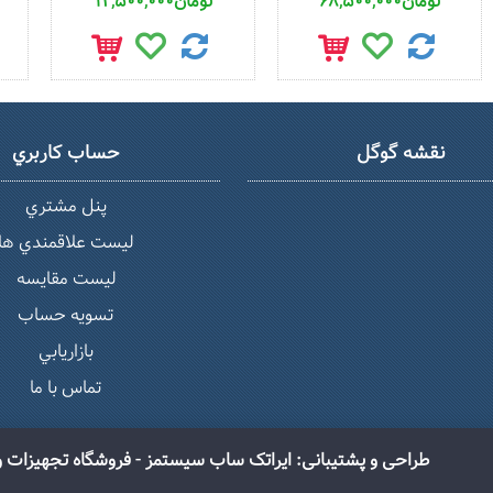
68,500,000تومان
12,500,000تومان
نقشه گوگل
حساب كاربري
پنل مشتري
ليست علاقمندي ها
لیست مقایسه
تسويه حساب
بازاريابي
تماس با ما
طراحی و پشتیبانی: ایراتک ساب سیستمز - فروشگاه تجهیزات و لوازم غ